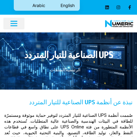
Arabic
English
UPS الصناعية للتيار المتردد
الرئيسية
المنتجات
نبذة عن أنظمة UPS الصناعية للتيار المتردد
صُممت أنظمة UPS الصناعية للتيار المتردد لتوفير حماية موثوقة ومستمرّة
للطاقة في البيئات الهندسية والصناعية عالية المتطلبات. تُستخدم هذه
الأنظمة المتطورة من فئة UPS Online على نطاق واسع في قطاعات
النفط والغاز، توليد الطاقة، التصنيع، والبنية التحتية الحيوية، حيث تُعد